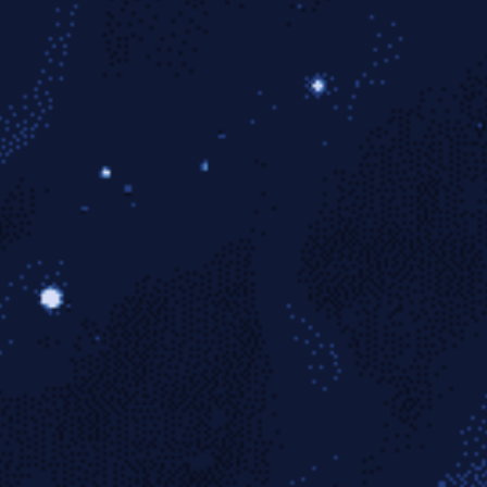
技术特点，不仅速度快，而且具备良好的控球能力。他能够灵活
他成为针对科莫防守的一把利器。如果他能够充分发挥自己的优
对他的考验。在赛场上如何应对压力、保持冷静将是决定他是否
队上下对于他的期待值很高，希望他能在关键时刻抓住机遇。
体表现分析
个团队都展现出了较强的竞争力，但也存在一些波动。这种起伏
不稳，使得整体发挥受到牵制。
凭借出色的防守和中场控制取得了一些胜利。在面对实力相近或
得优势。然而，在关键比赛中的效率仍待提高，因此亟需利用每