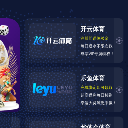
App
公司
体育
注册入口
简介
资讯
戒体育官方网站
赛事实时
方网站APP
为您带来高速、高清、稳
端访问