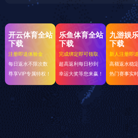
情况，包括菲尔克鲁
比赛可能产生的影响
1、菲尔克
菲尔克鲁格作为球队
打入决定性进球。然
他的缺席意味着球队
对手时，如何填补这
此外，菲尔克鲁格与
快适应队伍，以期弥
2、恩昆库
恩昆库作为年轻且充
法出场之际，他被视