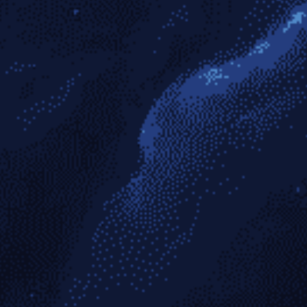
参赛，如果他能迅速融入并找回状态，很可能增强整个团队士气
也是检验教练策略调整效果的一次重要机会，为后续赛事积累经
赛展望
莫比赛，虽然面临着主力前锋缺阵的问题，但同时也存在着不少
其他球员更加努力，以求弥补菲尔克鲁格留下的空白；另一方面
大提升全队信心与斗志。
一项挑战，也是机遇。如果能够早早打开局面并占据主动权，那
艰难赛事奠定良好基础。同时，对教练来说也是一次检验其战术
变动虽具挑战性，但也提供了新的可能性和发展方向，只要把握
向新阶段迈进。