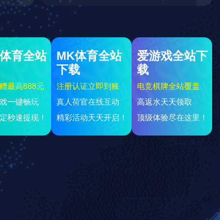
整体表现，以及对未来
的重要性。
常常在关键时刻为球队
新考虑战术安排。
其是在面对科莫这样的
和整体战斗力。
体系。新上场球员需尽
。在菲尔克鲁格因伤无