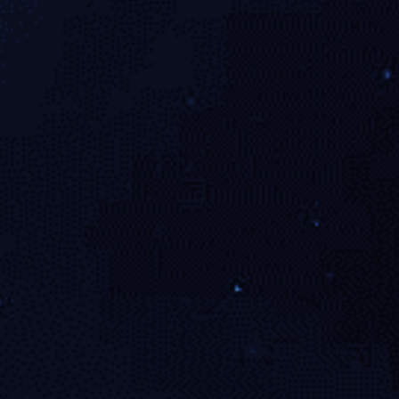
件不仅是一个简单的人
于个人还是集体，都蕴
求共同目标。正如体育
现突破与成长！
下一篇：
巴黎本赛季欧冠失误频繁成致命伤